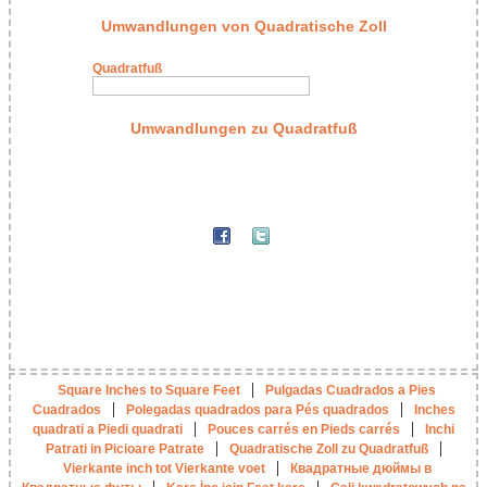
Umwandlungen von Quadratische Zoll
Quadratfuß
Umwandlungen zu Quadratfuß
|
Square Inches to Square Feet
Pulgadas Cuadrados a Pies
|
|
Cuadrados
Polegadas quadrados para Pés quadrados
Inches
|
|
quadrati a Piedi quadrati
Pouces carrés en Pieds carrés
Inchi
|
|
Patrati in Picioare Patrate
Quadratische Zoll zu Quadratfuß
|
Vierkante inch tot Vierkante voet
Квадратные дюймы в
|
|