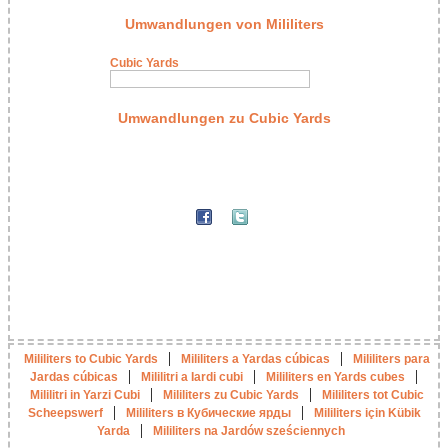
Umwandlungen von Mililiters
Cubic Yards
Umwandlungen zu Cubic Yards
|
|
Mililiters to Cubic Yards
Mililiters a Yardas cúbicas
Mililiters para
|
|
|
Jardas cúbicas
Mililitri a Iardi cubi
Mililiters en Yards cubes
|
|
Mililitri in Yarzi Cubi
Mililiters zu Cubic Yards
Mililiters tot Cubic
|
|
Scheepswerf
Mililiters в Кубические ярды
Mililiters için Kübik
|
Yarda
Mililiters na Jardów sześciennych