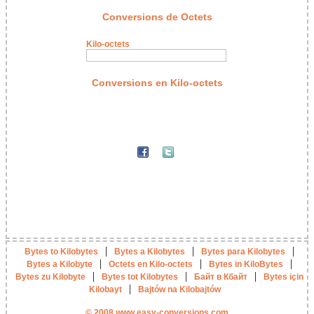
Conversions de Octets
Kilo-octets
Conversions en Kilo-octets
|
|
|
Bytes to Kilobytes
Bytes a Kilobytes
Bytes para Kilobytes
|
|
|
Bytes a Kilobyte
Octets en Kilo-octets
Bytes in KiloBytes
|
|
|
Bytes zu Kilobyte
Bytes tot Kilobytes
Байт в Кбайт
Bytes için
|
Kilobayt
Bajtów na Kilobajtów
© 2008 www.easy-conversions.com